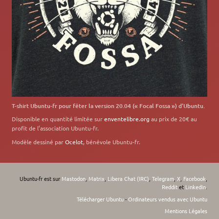
T-shirt Ubuntu-fr pour fêter la version 20.04 (« Focal Fossa ») d’Ubuntu.
Disponible en quantité limitée sur
enventelibre.org
au prix de 20€ au
profit de l’association Ubuntu-fr.
Modèle dessiné par
Ocelot
, bénévole Ubuntu-fr.
Ubuntu-fr est sur
Mastodon
,
Matrix
,
Libera Chat (IRC)
,
Telegram
,
X
,
Facebook
,
Reddit
et
LinkedIn
.
Télécharger Ubuntu
-
Ordinateurs vendus avec Ubuntu
Mentions Légales